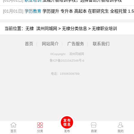
[01月01日]
职业培训
滨城开锁培训学校，选择鲁达开锁培训学校
[01月01日]
学历教育
学历提升 专升本 高起本 在职研究生 全程托管 1.5
年毕业
当前位置：
无棣 滨州同城网
>
无棣分类信息
>
无棣职业培训
首页
|
网站简介
|
广告服务
|
联系我们
©Copyright 滨州同城网
鲁ICP备2021042546号-6
电话：
15506308789
首页
分类
发布
商家
我的