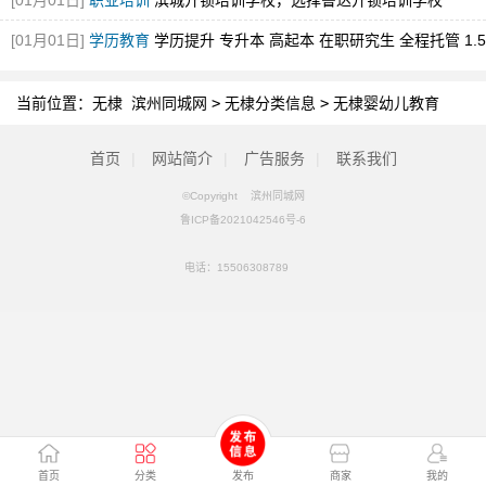
[01月01日]
职业培训
滨城开锁培训学校，选择鲁达开锁培训学校
[01月01日]
学历教育
学历提升 专升本 高起本 在职研究生 全程托管 1.5
年毕业
当前位置：
无棣 滨州同城网
>
无棣分类信息
>
无棣婴幼儿教育
首页
|
网站简介
|
广告服务
|
联系我们
©Copyright 滨州同城网
鲁ICP备2021042546号-6
电话：
15506308789
首页
分类
发布
商家
我的