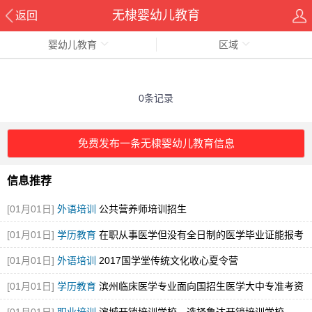
无棣婴幼儿教育
返回
婴幼儿教育
区域
0条记录
免费发布一条无棣婴幼儿教育信息
信息推荐
[01月01日]
外语培训
公共营养师培训招生
[01月01日]
学历教育
在职从事医学但没有全日制的医学毕业证能报考
执业医师
[01月01日]
外语培训
2017国学堂传统文化收心夏令营
[01月01日]
学历教育
滨州临床医学专业面向国招生医学大中专准考资
格证