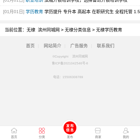
[01月01日]
职业培训
滨城开锁培训学校，选择鲁达开锁培训学校
[01月01日]
学历教育
学历提升 专升本 高起本 在职研究生 全程托管 1.5
年毕业
当前位置：
无棣 滨州同城网
>
无棣分类信息
>
无棣学历教育
首页
|
网站简介
|
广告服务
|
联系我们
©Copyright 滨州同城网
鲁ICP备2021042546号-6
电话：
15506308789
首页
分类
发布
商家
我的