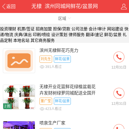
无棣 滨州同城网鲜花/盆景网
返回
区域
投资理财
机票/签证
招商加盟
担保/贷款
公司注册
会计/审计
网站建设
快
递/物流
庆典/演出
印刷/喷绘
设计策划
律师服务
翻译/速记
鲜花/盆景
礼
品定制
本地名站
其它商务服务
滨州无棣鲜花巧克力
刘先生
鲜花/盆景
391人看过
12月31日
无棣开业花篮鲜花绿植盆栽花
卉发财树绿萝同城配送全国开
张庆典
董广莹
鲜花/盆景
12月31日
2图
423人看过
喷泉生产厂家