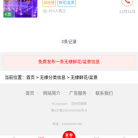
邸经理
鲜花/盆景
453人看过
12月31日
4图
3条记录
免费发布一条无棣鲜花/盆景信息
当前位置：
首页
>
无棣分类信息
>
无棣鲜花/盆景
首页
|
网站简介
|
广告服务
|
联系我们
©Copyright 滨州同城网
鲁ICP备2021042546号-6
电话：
15506308789