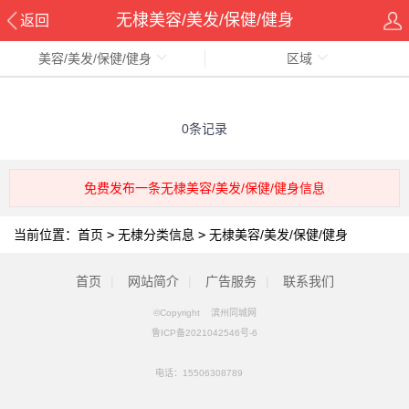
无棣美容/美发/保健/健身
返回
美容/美发/保健/健身
区域
0条记录
免费发布一条无棣美容/美发/保健/健身信息
当前位置：
首页
>
无棣分类信息
>
无棣美容/美发/保健/健身
首页
|
网站简介
|
广告服务
|
联系我们
©Copyright 滨州同城网
鲁ICP备2021042546号-6
电话：
15506308789