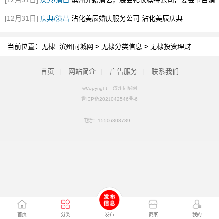
[12月31日]
庆典/演出
滨州外籍演艺，展会礼仪模特公司，宴会节目演
出，舞蹈
[12月31日]
庆典/演出
沾化美辰婚庆服务公司 沾化美辰庆典
当前位置：
无棣 滨州同城网
>
无棣分类信息
>
无棣投资理财
首页
|
网站简介
|
广告服务
|
联系我们
©Copyright 滨州同城网
鲁ICP备2021042546号-6
电话：
15506308789
首页
分类
发布
商家
我的