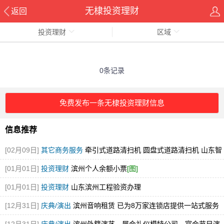
无棣投资理财
返回
投资理财
区域
0条记录
免费发布一条无棣投资理财信息
信息推荐
[02月09日]
其它商务服务
牵引式道路清扫机 圆盘式道路清扫机 山东智
行环卫 厂家直销
[图]
[01月01日]
投资理财
滨州个人余额小票
[图]
[01月01日]
投资理财
山东滨州工程验资办理
[12月31日]
庆典/演出
滨州音响租赁 已为8万家连锁店提供一站式服务
[图]