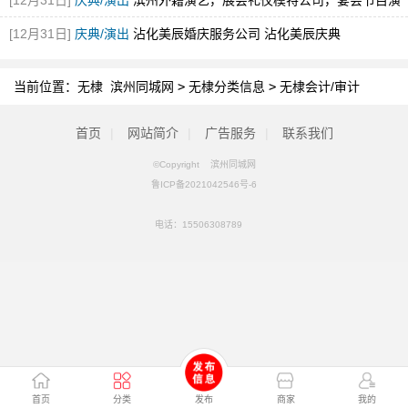
[12月31日]
庆典/演出
滨州外籍演艺，展会礼仪模特公司，宴会节目演
出，舞蹈
[12月31日]
庆典/演出
沾化美辰婚庆服务公司 沾化美辰庆典
当前位置：
无棣 滨州同城网
>
无棣分类信息
>
无棣会计/审计
首页
|
网站简介
|
广告服务
|
联系我们
©Copyright 滨州同城网
鲁ICP备2021042546号-6
电话：
15506308789
首页
分类
发布
商家
我的