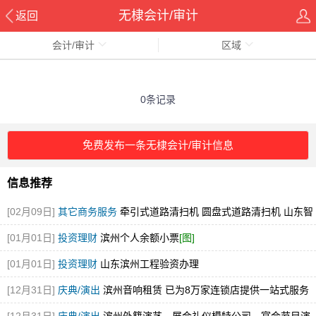
无棣会计/审计
返回
会计/审计
区域
0条记录
免费发布一条无棣会计/审计信息
信息推荐
[02月09日]
其它商务服务
牵引式道路清扫机 圆盘式道路清扫机 山东智
行环卫 厂家直销
[图]
[01月01日]
投资理财
滨州个人余额小票
[图]
[01月01日]
投资理财
山东滨州工程验资办理
[12月31日]
庆典/演出
滨州音响租赁 已为8万家连锁店提供一站式服务
[图]