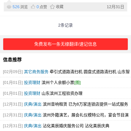
526
0
收藏
12月31日
浏览
点赞
2条记录
免费发布一条无棣翻译/速记信息
信息推荐
[02月09日]
其它商务服务
牵引式道路清扫机 圆盘式道路清扫机 山东智
行环卫 厂家直销
[图]
[01月01日]
投资理财
滨州个人余额小票
[图]
[01月01日]
投资理财
山东滨州工程验资办理
[12月31日]
庆典/演出
滨州音响租赁 已为8万家连锁店提供一站式服务
[图]
[12月31日]
庆典/演出
滨州外籍演艺，展会礼仪模特公司，宴会节目演
出，舞蹈
[12月31日]
庆典/演出
沾化美辰婚庆服务公司 沾化美辰庆典